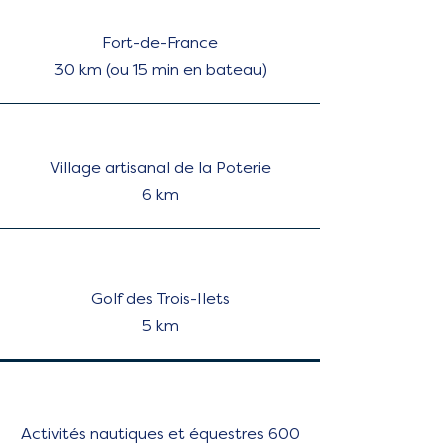
Fort-de-France
30 km (ou 15 min en bateau)
Village artisanal de la Poterie
6 km
Golf des Trois-Ilets
5 km
Inspiré de l'artiste Ydan Sarciat
Les Trois-Ilets – Sud Caraîbes -
Activités nautiques et équestres 600